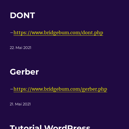
DONT
–
https://www.bridgebum.com/dont.php
Veröffentlicht
22. Mai 2021
am
Gerber
–
https://www.bridgebum.com/gerber.php
Veröffentlicht
21. Mai 2021
am
Tutorial WordPress