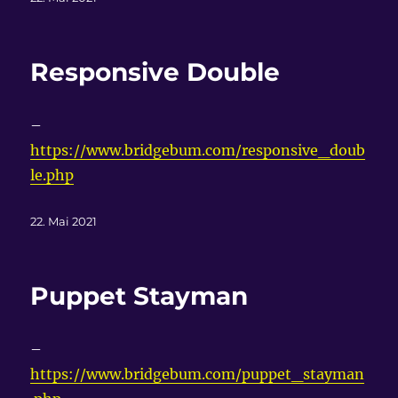
am
Responsive Double
–
https://www.bridgebum.com/responsive_doub
le.php
Veröffentlicht
22. Mai 2021
am
Puppet Stayman
–
https://www.bridgebum.com/puppet_stayman