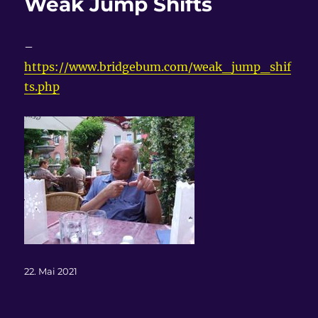
Weak Jump Shifts
–
https://www.bridgebum.com/weak_jump_shif
ts.php
Veröffentlicht
22. Mai 2021
am