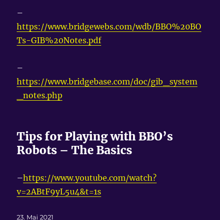
–
https://www.bridgewebs.com/wdb/BBO%20BO
Ts-GIB%20Notes.pdf
–
https://www.bridgebase.com/doc/gib_system
_notes.php
Tips for Playing with BBO’s
Robots – The Basics
–
https://www.youtube.com/watch?
v=2ABtF9yL5u4&t=1s
Veröffentlicht
23. Mai 2021