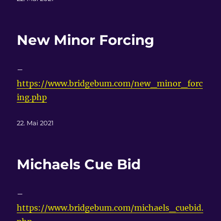
am
New Minor Forcing
–
https://www.bridgebum.com/new_minor_forc
ing.php
Veröffentlicht
22. Mai 2021
am
Michaels Cue Bid
–
https://www.bridgebum.com/michaels_cuebid.