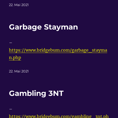
Veröffentlicht
22. Mai 2021
am
Garbage Stayman
–
https://www.bridgebum.com/garbage_stayma
n.php
Veröffentlicht
22. Mai 2021
am
Gambling 3NT
–
https://www.bridgebum.com/gambling_3nt.ph