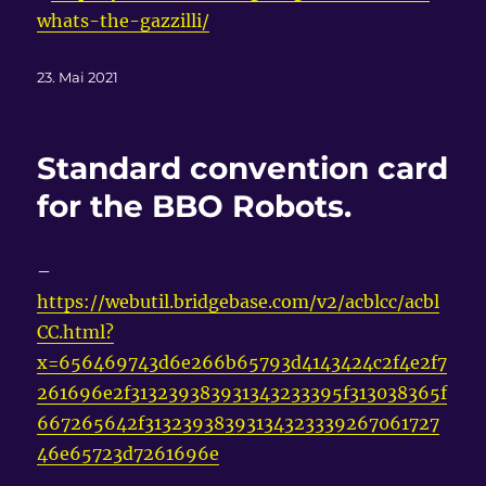
whats-the-gazzilli/
Veröffentlicht
23. Mai 2021
am
Standard convention card
for the BBO Robots.
–
https://webutil.bridgebase.com/v2/acblcc/acbl
CC.html?
x=656469743d6e266b65793d4143424c2f4e2f7
261696e2f313239383931343233395f313038365f
667265642f31323938393134323339267061727
46e65723d7261696e