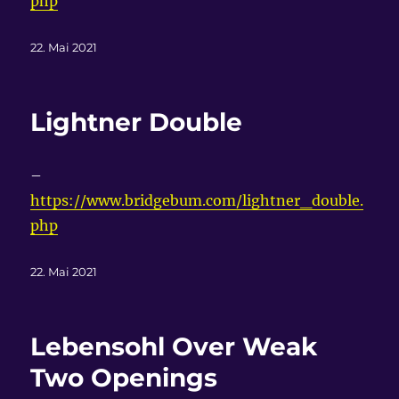
php
Veröffentlicht
22. Mai 2021
am
Lightner Double
–
https://www.bridgebum.com/lightner_double.
php
Veröffentlicht
22. Mai 2021
am
Lebensohl Over Weak
Two Openings