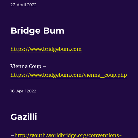
Veröffentlicht
27. April 2022
am
Bridge Bum
https://www.bridgebum.com
Vienna Coup –
https://www.bridgebum.com/vienna_coup.php
Veröffentlicht
16. April 2022
am
Gazilli
–
http://youth.worldbridge.org/conventions-